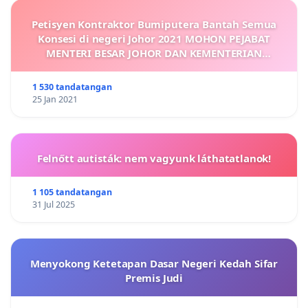
Petisyen Kontraktor Bumiputera Bantah Semua
Konsesi di negeri Johor 2021 MOHON PEJABAT
MENTERI BESAR JOHOR DAN KEMENTERIAN
KEWANGAN KAJI SEMULA DAN MENOLAK
PERMOHONAN KONSESI
1 530 tandatangan
25 Jan 2021
Felnőtt autisták: nem vagyunk láthatatlanok!
1 105 tandatangan
31 Jul 2025
Menyokong Ketetapan Dasar Negeri Kedah Sifar
Premis Judi