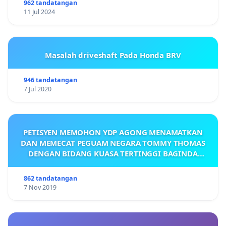
962 tandatangan
11 Jul 2024
Masalah driveshaft Pada Honda BRV
946 tandatangan
7 Jul 2020
PETISYEN MEMOHON YDP AGONG MENAMATKAN
DAN MEMECAT PEGUAM NEGARA TOMMY THOMAS
DENGAN BIDANG KUASA TERTINGGI BAGINDA
DENGAN SEGERA.
862 tandatangan
7 Nov 2019