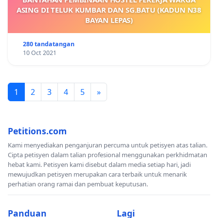
ASING DI TELUK KUMBAR DAN SG.BATU (KADUN N38
BAYAN LEPAS)
280 tandatangan
10 Oct 2021
1
2
3
4
5
»
Petitions.com
Kami menyediakan penganjuran percuma untuk petisyen atas talian.
Cipta petisyen dalam talian profesional menggunakan perkhidmatan
hebat kami. Petisyen kami disebut dalam media setiap hari, jadi
mewujudkan petisyen merupakan cara terbaik untuk menarik
perhatian orang ramai dan pembuat keputusan.
Panduan
Lagi