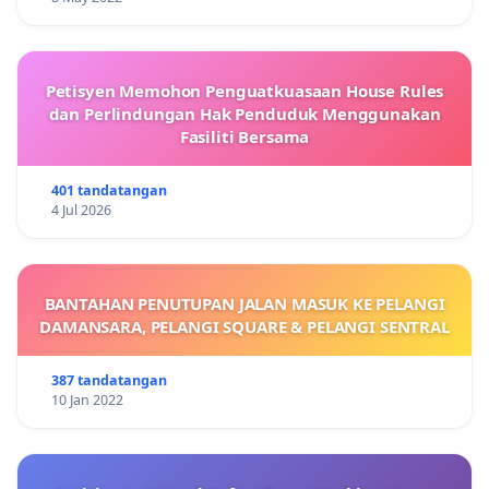
Petisyen Memohon Penguatkuasaan House Rules
dan Perlindungan Hak Penduduk Menggunakan
Fasiliti Bersama
401 tandatangan
4 Jul 2026
BANTAHAN PENUTUPAN JALAN MASUK KE PELANGI
DAMANSARA, PELANGI SQUARE & PELANGI SENTRAL
387 tandatangan
10 Jan 2022