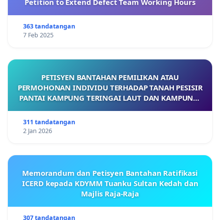
Petition to Extend Defect Team Working Hours
363 tandatangan
7 Feb 2025
PETISYEN BANTAHAN PEMILIKAN ATAU
PERMOHONAN INDIVIDU TERHADAP TANAH PESISIR
PANTAI KAMPUNG TERINGAI LAUT DAN KAMPUNG-
KAMPUNG BERDEKATAN YANG TERLIBAT
311 tandatangan
2 Jan 2026
Memorandum dan Petisyen Bantahan Ratifikasi
ICERD kepada KDYMM Tuanku Sultan Kedah dan
Majlis Raja-Raja
307 tandatangan