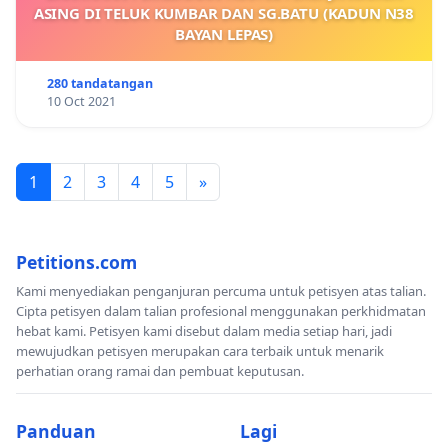
ASING DI TELUK KUMBAR DAN SG.BATU (KADUN N38
BAYAN LEPAS)
280 tandatangan
10 Oct 2021
1
2
3
4
5
»
Petitions.com
Kami menyediakan penganjuran percuma untuk petisyen atas talian.
Cipta petisyen dalam talian profesional menggunakan perkhidmatan
hebat kami. Petisyen kami disebut dalam media setiap hari, jadi
mewujudkan petisyen merupakan cara terbaik untuk menarik
perhatian orang ramai dan pembuat keputusan.
Panduan
Lagi