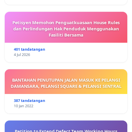
Petisyen Memohon Penguatkuasaan House Rules
dan Perlindungan Hak Penduduk Menggunakan
Fasiliti Bersama
401 tandatangan
4 Jul 2026
BANTAHAN PENUTUPAN JALAN MASUK KE PELANGI
DAMANSARA, PELANGI SQUARE & PELANGI SENTRAL
387 tandatangan
10 Jan 2022
Petition to Extend Defect Team Working Hours