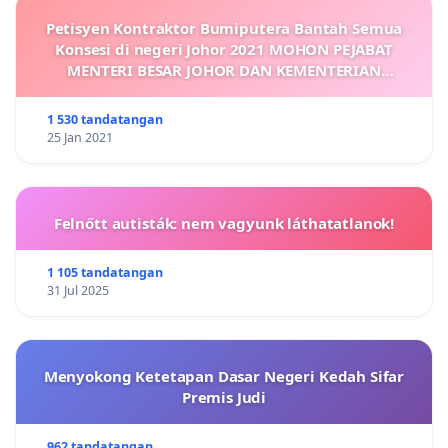
Petisyen Kontraktor Bumiputera Bantah Semua
Konsesi di negeri Johor 2021 MOHON PEJABAT
MENTERI BESAR JOHOR DAN KEMENTERIAN
KEWANGAN KAJI SEMULA DAN MENOLAK
PERMOHONAN KONSESI
1 530 tandatangan
25 Jan 2021
Felnőtt autisták: nem vagyunk láthatatlanok!
1 105 tandatangan
31 Jul 2025
Menyokong Ketetapan Dasar Negeri Kedah Sifar
Premis Judi
962 tandatangan