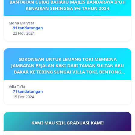
BANTAHAN CUKAI BAHARU MAJLIS BANDARAYA IPOH
KENAIKAN SEHINGGA 9% TAHUN 2024
Mona Maryssa
91 tandatangan
22 Nov 2024
SOKONGAN UNTUK LEMANG TOKI MEMBINA
JAMBATAN PEJALAN KAKI DARI TAMAN SULTAN ABU
BAKAR KE TEBING SUNGAI VILLA TOKI, BENTONG
PAHANG.
Villa To'ki
71 tandatangan
15 Dec 2024
KAMI MAU SIJIL GRADUASI KAMI!