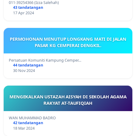
011-39254366 (Izza Salehah)
43 tandatangan
17 Apr 2024
PERMOHONAN MENUTUP LONGKANG MATI DI JALAN
PASAR KG CEMPERAI DENGKIL.
Persatuan Komuniti Kampung Cemper…
44 tandatangan
30 Nov 2024
MENGEKALKAN USTAZAH AISYAH DI SEKOLAH AGAMA
RAKYAT AT-TAUFIQIAH
WAN MUHAMMAD BADRO
42 tandatangan
18 Mar 2024