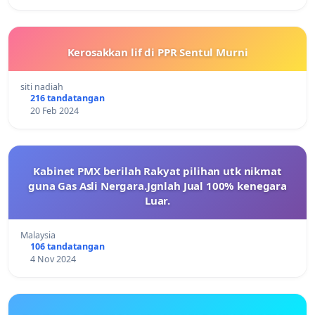
Kerosakkan lif di PPR Sentul Murni
siti nadiah
216 tandatangan
20 Feb 2024
Kabinet PMX berilah Rakyat pilihan utk nikmat
guna Gas Asli Nergara.Jgnlah Jual 100% kenegara
Luar.
Malaysia
106 tandatangan
4 Nov 2024