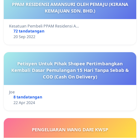
PPAM RESIDENSI AMANSURI OLEH PEMAJU (KIRANA
KEMAJUAN SDN. BHD.)
Kesatuan Pembeli PPAM Residensi A…
72 tandatangan
20 Sep 2022
Petisyen Untuk Pihak Shopee Pertimbangkan
Kembali Dasar Pemulangan 15 Hari Tanpa Sebab &
COD (Cash On Delivery)
Joe
8 tandatangan
22 Apr 2024
PENGELUARAN WANG DARI KWSP